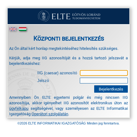
Központi bejelentkezés
Az Ön által kért honlap megtekintéséhez hitelesítés szükséges.
Kérjük, adja meg IIG azonosítóját és a hozzá tartozó jelszavát a
bejelentkezéshez:
IIG (caesar) azonosító
Jelszó
Amennyiben Ön ELTE egyetemi polgár és még nincsen IIG
azonosítója, akkor igényelhet IIG azonosítót elektronikus úton az
ügyfélkapu
segítségével, vagy személyesen az ELTE Informatikai
Igazgatóság
Operátori szolgálatán
.
©2026 ELTE INFORMATIKAI IGAZGATÓSÁG Minden jog fenntartva.