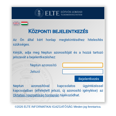
Központi bejelentkezés
Az Ön által kért honlap megtekintéséhez hitelesítés
szükséges.
Kérjük, adja meg Neptun azonosítóját és a hozzá tartozó
jelszavát a bejelentkezéshez:
Neptun azonosító
Jelszó
Neptun azonosítóval kapcsolatos ügyintézéssel
kapcsolatban (elfelejtett jelszó, új azonosító igénylése) az
Oktatási Igazgatóság honlapján
tájékozódhat.
©2026 ELTE INFORMATIKAI IGAZGATÓSÁG Minden jog fenntartva.