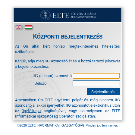
Központi bejelentkezés
Az Ön által kért honlap megtekintéséhez hitelesítés
szükséges.
Kérjük, adja meg IIG azonosítóját és a hozzá tartozó jelszavát
a bejelentkezéshez:
IIG (caesar) azonosító
Jelszó
Amennyiben Ön ELTE egyetemi polgár és még nincsen IIG
azonosítója, akkor igényelhet IIG azonosítót elektronikus úton
az
ügyfélkapu
segítségével, vagy személyesen az ELTE
Informatikai Igazgatóság
Operátori szolgálatán
.
©2026 ELTE INFORMATIKAI IGAZGATÓSÁG Minden jog fenntartva.