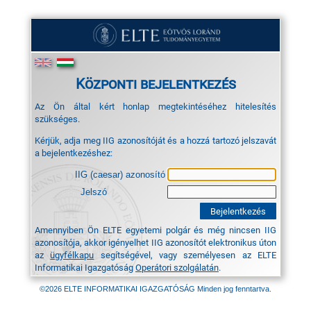
Központi bejelentkezés
Az Ön által kért honlap megtekintéséhez hitelesítés
szükséges.
Kérjük, adja meg IIG azonosítóját és a hozzá tartozó jelszavát
a bejelentkezéshez:
IIG (caesar) azonosító
Jelszó
Amennyiben Ön ELTE egyetemi polgár és még nincsen IIG
azonosítója, akkor igényelhet IIG azonosítót elektronikus úton
az
ügyfélkapu
segítségével, vagy személyesen az ELTE
Informatikai Igazgatóság
Operátori szolgálatán
.
©2026 ELTE INFORMATIKAI IGAZGATÓSÁG Minden jog fenntartva.