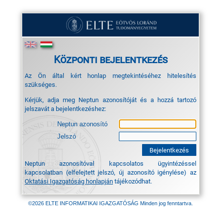
Központi bejelentkezés
Az Ön által kért honlap megtekintéséhez hitelesítés
szükséges.
Kérjük, adja meg Neptun azonosítóját és a hozzá tartozó
jelszavát a bejelentkezéshez:
Neptun azonosító
Jelszó
Neptun azonosítóval kapcsolatos ügyintézéssel
kapcsolatban (elfelejtett jelszó, új azonosító igénylése) az
Oktatási Igazgatóság honlapján
tájékozódhat.
©2026 ELTE INFORMATIKAI IGAZGATÓSÁG Minden jog fenntartva.