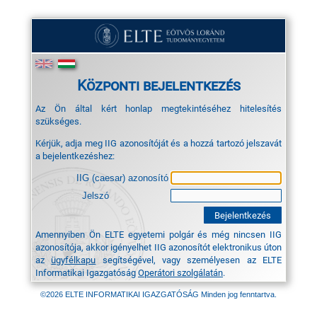
Központi bejelentkezés
Az Ön által kért honlap megtekintéséhez hitelesítés
szükséges.
Kérjük, adja meg IIG azonosítóját és a hozzá tartozó jelszavát
a bejelentkezéshez:
IIG (caesar) azonosító
Jelszó
Amennyiben Ön ELTE egyetemi polgár és még nincsen IIG
azonosítója, akkor igényelhet IIG azonosítót elektronikus úton
az
ügyfélkapu
segítségével, vagy személyesen az ELTE
Informatikai Igazgatóság
Operátori szolgálatán
.
©2026 ELTE INFORMATIKAI IGAZGATÓSÁG Minden jog fenntartva.